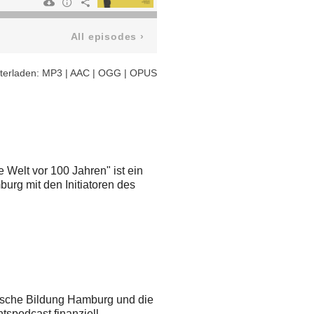
All episodes
›
terladen:
MP3
|
AAC
|
OGG
|
OPUS
Welt vor 100 Jahren" ist ein
urg mit den Initiatoren des
ische Bildung Hamburg und die
tspodcast finanziell.