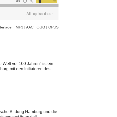
All episodes
›
terladen:
MP3
|
AAC
|
OGG
|
OPUS
Welt vor 100 Jahren" ist ein
urg mit den Initiatoren des
ische Bildung Hamburg und die
tspodcast finanziell.