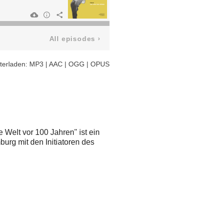
All episodes
›
terladen:
MP3
|
AAC
|
OGG
|
OPUS
Welt vor 100 Jahren" ist ein
urg mit den Initiatoren des